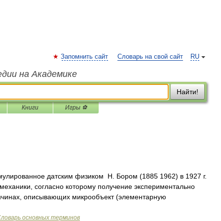
Запомнить сайт
Словарь на свой сайт
RU
едии на Академике
Найти!
Книги
Игры ⚽
лированное датским физиком Н. Бором (1885 1962) в 1927 г.
механики, согласно которому получение экспериментально
ичинах, описывающих микрообъект (элементарную
Словарь основных терминов