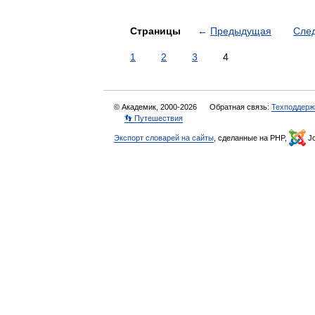
Страницы
←
Предыдущая
Сле
1
2
3
4
© Академик, 2000-2026
Обратная связь:
Техподдерж
👣 Путешествия
Экспорт словарей на сайты
, сделанные на PHP,
Jo