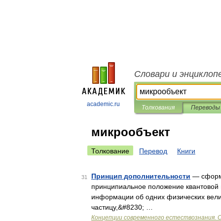
Словари и энциклоп
academic.ru
Толкования
Переводы
микрообъект
Толкование
Перевод
Книги
Принцип дополнительности
— сформу
31
принципиальное положение квантовой 
информации об одних физических вел
частицу,&#8230; …
Концепции современного естествознания. 