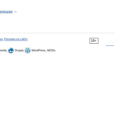
дующая
→
ка
,
Реклама на сайте
18+
omla,
Drupal,
WordPress, MODx.